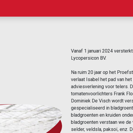
act us
Newsletter
Weather forcast Belgium
Vanaf 1 januari 2024 versterk
Lycopersicon BV.
Na ruim 20 jaar op het Proefs
verlaat Isabel het pad van het
adviesverlening voor telers. 
tomatenvoorlichters Frank Fl
Dominiek De Visch wordt verst
gespecialiseerd in bladgroent
bladgroenten en kruiden onder
bladgroenten verstaan we de v
selder, veldsla, paksoï, enz. 