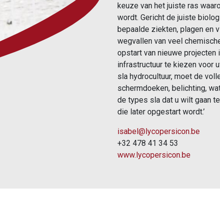
keuze van het juiste ras waa
wordt. Gericht de juiste biol
bepaalde ziekten, plagen en v
wegvallen van veel chemisch
opstart van nieuwe projecten i
infrastructuur te kiezen voor u
sla hydrocultuur, moet de voll
schermdoeken, belichting, wat
de types sla dat u wilt gaan te
die later opgestart wordt.’
isabel@lycopersicon.be
+32 478 41 34 53
www.lycopersicon.be