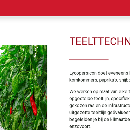
tacteer ons
Nieuwsbrief
Het weer in België
TEELTTECHN
Lycopersicon doet eveneens 
komkommers, paprika's, snijb
We werken op maat van elke t
opgestelde teeltlijn, specifi
gekozen ras en de infrastructu
uitgezette teeltlijn geëvalue
begeleiden je bij de klimaatb
enzovoort.